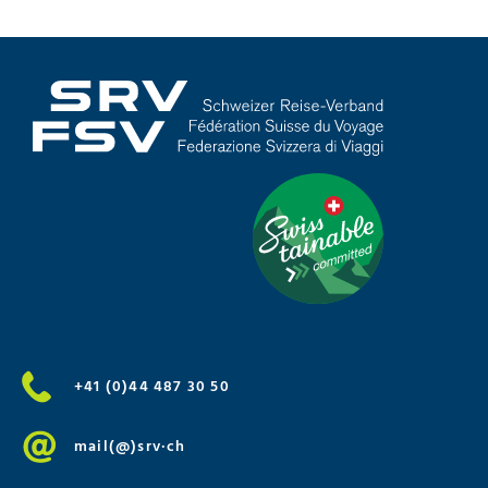
+41 (0)44 487 30 50
mail(@)srv·ch