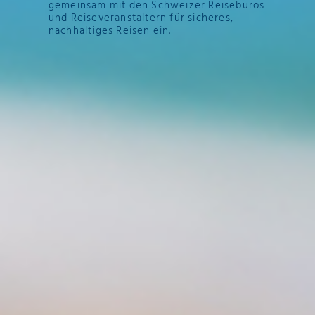
gemeinsam mit den Schweizer Reisebüros
und Reiseveranstaltern für sicheres,
nachhaltiges Reisen ein.