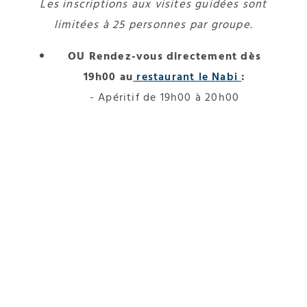
Les inscriptions aux visites guidées sont
limitées à 25 personnes par groupe.
OU Rendez-vous directement dès
19h00 au
restaurant le Nabi
:
- Apéritif de 19h00 à 20h00
- Dîner dès 20h00 (soirée jusqu'à 23h00)
À très bientôt à Lausanne, le 24 septembre !
* Accès à Plateforme 10 :
A quelques minutes à pied de la gare CFF de
Lausanne.
En bus : Lignes 3, 20, 21, 60 et 85. Parking
recommandé : Montbenon.