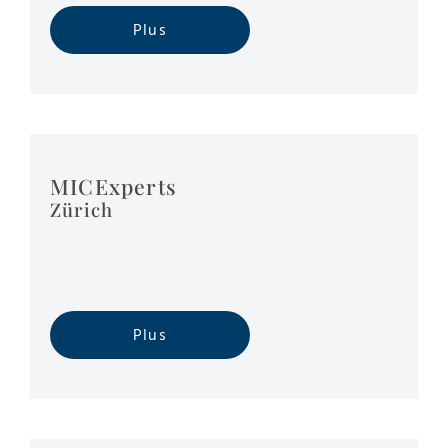
Plus
MICExperts
Zürich
Plus