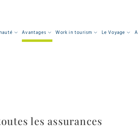
nauté
Avantages
Work in tourism
Le Voyage
A
toutes les assurances