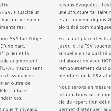
ette
raisons évoquées, il es
FSV, a suscité un
une structure tarifaire
haitons y revenir
était convenu depuis 20
émentaires.
alors été communiquée
ion AVS fait l’objet
En lieu et place des fra
 D’une part,
jusqu’ici, la FSV touch
er
1
pilier et la
annuelle en sa qualité 
coule augmentent
collaboration avec HOT
 l’OFAS n’autorisent
remboursement dans son
bre d’assurances
membres de la FSV affili
et en outre de
Nous serons en mesure 
èle tarifaire
informations sur le mon
 fondatrices.
clé de répartition défi
ingue 11 niveaux.
permet d’atténuer l’au